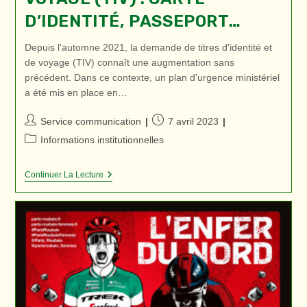
D’IDENTITÉ, PASSEPORT…
Depuis l'automne 2021, la demande de titres d'identité et
de voyage (TIV) connaît une augmentation sans
précédent. Dans ce contexte, un plan d'urgence ministériel
a été mis en place en…
Auteur/autrice
Publication
Service communication
7 avril 2023
de
publiée :
Post
Informations institutionnelles
la
category:
publication :
Titres
Continuer La Lecture
D’identité
Et
De
Voyage
(TIV)
:
Carte
D’identité,
Passeport…