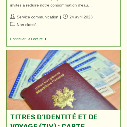
invités à réduire notre consommation d'eau…
Auteur/autrice
Publication
Service communication
24 avril 2023
de
publiée :
Post
Non classé
la
category:
publication :
Vigilance
Continuer La Lecture
Sécheresse
TITRES D’IDENTITÉ ET DE
VOYAGE (TIV) : CARTE