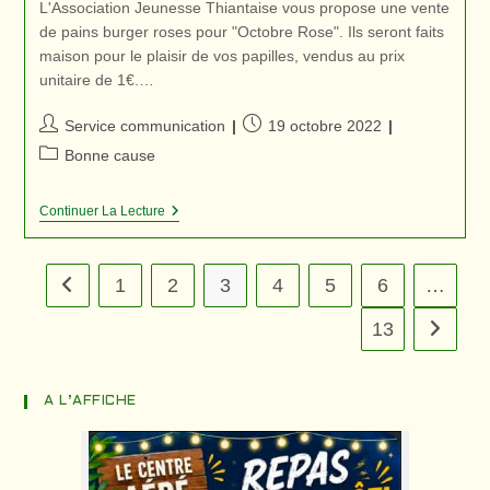
L'Association Jeunesse Thiantaise vous propose une vente
de pains burger roses pour "Octobre Rose". Ils seront faits
maison pour le plaisir de vos papilles, vendus au prix
unitaire de 1€.…
Auteur/autrice
Publication
Service communication
19 octobre 2022
de
publiée :
Post
Bonne cause
la
category:
publication :
Un
Continuer La Lecture
Pain
Burger
Rose
Pour
1
2
3
4
5
6
…
Go to the previous page
La
Bonne
13
Aller à 
Cause
A L’AFFICHE