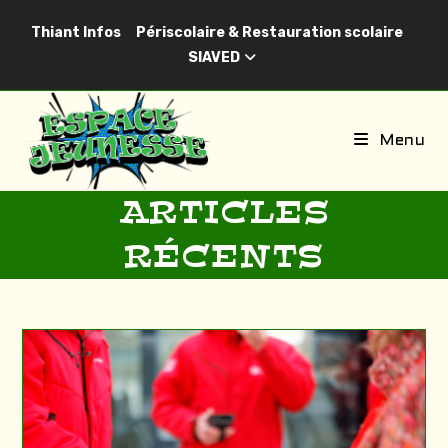
Skip
Thiant Infos
Périscolaire & Restauration scolaire
to
SIAVED
content
Menu
ARTICLES
RÉCENTS