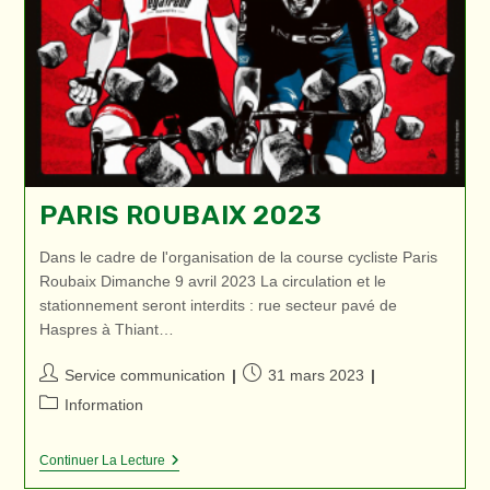
PARIS ROUBAIX 2023
Dans le cadre de l'organisation de la course cycliste Paris
Roubaix Dimanche 9 avril 2023 La circulation et le
stationnement seront interdits : rue secteur pavé de
Haspres à Thiant…
Auteur/autrice
Publication
Service communication
31 mars 2023
de
publiée :
Post
Information
la
category:
publication :
Paris
Continuer La Lecture
Roubaix