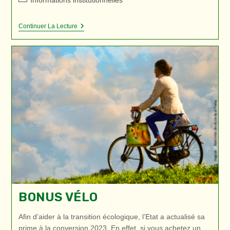
Informations institutionnelles
la
category:
publication :
Victime
Continuer La Lecture
Ou
Témoin
D’une
Infraction
BONUS VÉLO
Afin d’aider à la transition écologique, l’Etat a actualisé sa
prime à la conversion 2023. En effet, si vous achetez un