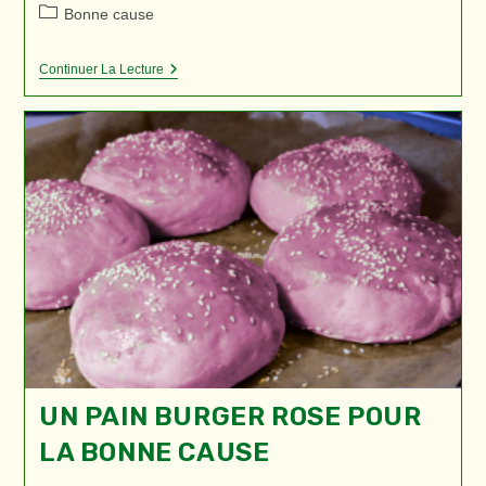
de
publiée :
Post
Bonne cause
la
category:
publication :
L’exposition
Continuer La Lecture
“Oser,
Poser”
En
Mairie
UN PAIN BURGER ROSE POUR
LA BONNE CAUSE