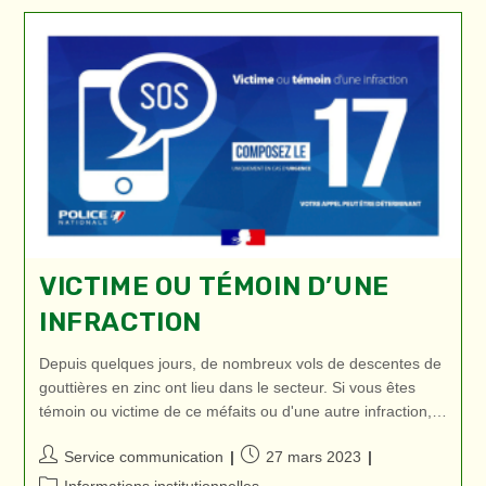
2023
VICTIME OU TÉMOIN D’UNE
INFRACTION
Depuis quelques jours, de nombreux vols de descentes de
gouttières en zinc ont lieu dans le secteur. Si vous êtes
témoin ou victime de ce méfaits ou d'une autre infraction,…
Auteur/autrice
Publication
Service communication
27 mars 2023
de
publiée :
Post