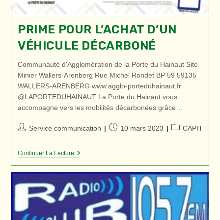
PRIME POUR L’ACHAT D’UN
VÉHICULE DÉCARBONÉ
Communauté d'Agglomération de la Porte du Hainaut Site
Minier Wallers-Arenberg Rue Michel Rondet BP 59 59135
WALLERS-ARENBERG www.agglo-porteduhainaut.fr
@LAPORTEDUHAINAUT La Porte du Hainaut vous
accompagne vers les mobilités décarbonées grâce…
Auteur/autrice
Publication
Post
Service communication
10 mars 2023
CAPH
de
publiée :
category:
la
Prime
Continuer La Lecture
publication :
Pour
L’achat
D’un
Véhicule
Décarboné