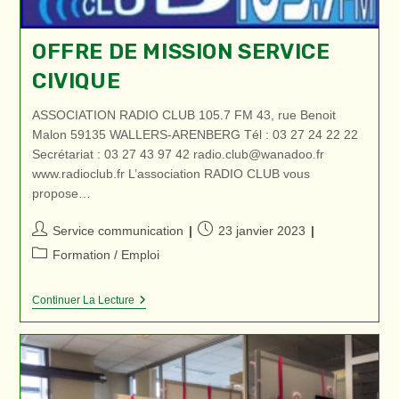
OFFRE DE MISSION SERVICE
CIVIQUE
ASSOCIATION RADIO CLUB 105.7 FM 43, rue Benoit
Malon 59135 WALLERS-ARENBERG Tél : 03 27 24 22 22
Secrétariat : 03 27 43 97 42 radio.club@wanadoo.fr
www.radioclub.fr L’association RADIO CLUB vous
propose…
Auteur/autrice
Publication
Service communication
23 janvier 2023
de
publiée :
Post
Formation / Emploi
la
category:
publication :
Offre
Continuer La Lecture
De
Mission
Service
Civique