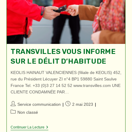
TRANSVILLES VOUS INFORME
SUR LE DÉLIT D’HABITUDE
KEOLIS HAINAUT VALENCIENNES (filiale de KEOLIS) 452,
rue du Président Lécuyer ZI n°4 BP1 59880 Saint Saulve
France Tel. +33 (0)3 27 14 52 52 www.transvilles.com UNE
CLIENTE CONDAMNÉE PAR…
Auteur/autrice
Publication
Service communication
2 mai 2023
de
publiée :
Post
Non classé
la
category:
publication :
Transvilles
Continuer La Lecture