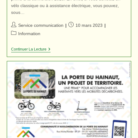
vélo classique ou à assistance électrique, vous pouvez,
sous…
Auteur/autrice
Publication
Service communication
10 mars 2023
de
publiée :
Post
Information
la
category:
publication :
Bonus
Continuer La Lecture
Vélo