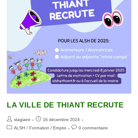
LA VILLE DE THIANT RECRUTE
Auteur/autrice
Publication
stagiaire
16 décembre 2024
de
publiée :
Post
Commentaires
ALSH
/
Formation / Emploi
0 commentaire
la
category:
de