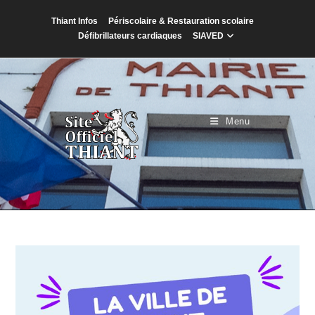
Skip
Thiant Infos
Périscolaire & Restauration scolaire
to
Défibrillateurs cardiaques
SIAVED
content
Menu