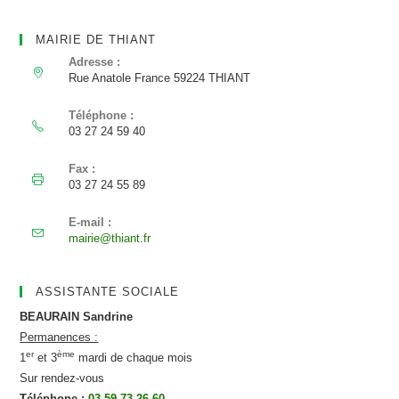
MAIRIE DE THIANT
Adresse :
Rue Anatole France 59224 THIANT
Téléphone :
03 27 24 59 40
Fax :
03 27 24 55 89
E-mail :
S’ouvre
mairie@thiant.fr
dans
votre
application
ASSISTANTE SOCIALE
BEAURAIN Sandrine
Permanences :
er
ème
1
et 3
mardi de chaque mois
Sur rendez-vous
Téléphone :
03 59 73 26 60