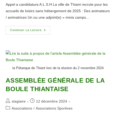
publication :
la
Appel a candidature A.L.S.H La ville de Thiant recrute pour les
publication :
accueils de loisirs sans hébergement de 2025 : Des animateurs
/ animatrices Un ou une adjoint(e) « minis camps…
La
Continuer La Lecture
Ville
De
Thiant
Recrute
la Pétanque de Thiant lors de la réunion du 2 novembre 2024
ASSEMBLÉE GÉNÉRALE DE LA
BOULE THIANTAISE
Auteur/autrice
Publication
stagiaire
12 décembre 2024
de
publiée :
Post
Associations
/
Associations Sportives
la
category: